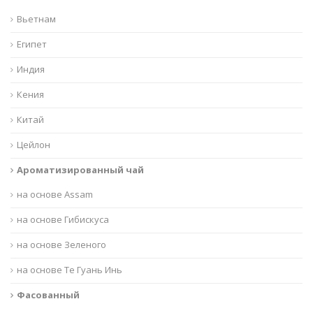
Вьетнам
Египет
Индия
Кения
Китай
Цейлон
Ароматизированный чай
на основе Assam
на основе Гибискуса
на основе Зеленого
на основе Те Гуань Инь
Фасованный