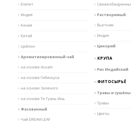
Египет
Свежеобжаренны
Индия
Растворимый
Вьетнам
Кения
Индия
Китай
Цикорий
Цейлон
Ароматизированный чай
КРУПА
на основе Assam
Рис Индийский
на основе Гибискуса
ФИТОСЫРЬЁ
на основе Зеленого
Травы и сушёны
на основе Те Гуань Инь
Травы
Фасованный
Цветы
Чай DREAM LEAF
Чай Merlin