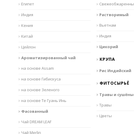
Египет
Свежеобжаренны
Индия
Растворимый
Вьетнам
Кения
Индия
Китай
Цикорий
Цейлон
Ароматизированный чай
КРУПА
на основе Assam
Рис Индийский
на основе Гибискуса
ФИТОСЫРЬЁ
на основе Зеленого
Травы и сушёны
на основе Те Гуань Инь
Травы
Фасованный
Цветы
Чай DREAM LEAF
Чай Merlin