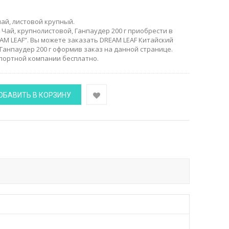
ай, листовой крупный.
Чай, крупнолистовой, Ганпаудер 200 г приобрести в
AM LEAF”. Вы можете заказать DREAM LEAF Китайский
Ганпаудер 200 г оформив заказ на данной странице.
спортной компании бесплатно.
ОБАВИТЬ В КОРЗИНУ