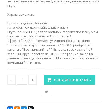
антиоксиданты и витамины), но и яркий, запоминающийся
вкус.
Характеристики:
Происхождение: Вьетнам
Категория: OP (крупный цельный лист)
Вкус: насыщенный, с терпкостью и сладким послевкусием
Цвет настоя: светло-желтый, золотистый
Эффект: бодрит, освежает, улучшает концентрацию
Чай зеленый, крупнолистовой, OP G. 007 приобрести в
каталоге “Вьетнамский чай”. Вы можете заказать Чай
зеленый, крупнолистовой, OP G. 007 оформив заказ на
данной странице. Доставка по Москве и до транспортной
компании бесплатно.
ДОБАВИТЬ В КОРЗИНУ