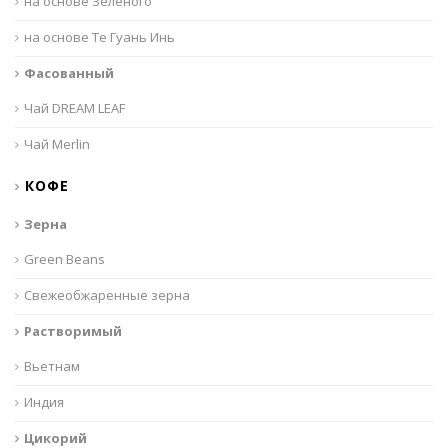
на основе Зеленого
на основе Те Гуань Инь
Фасованный
Чай DREAM LEAF
Чай Merlin
КОФЕ
Зерна
Green Beans
Свежеобжаренные зерна
Растворимый
Вьетнам
Индия
Цикорий